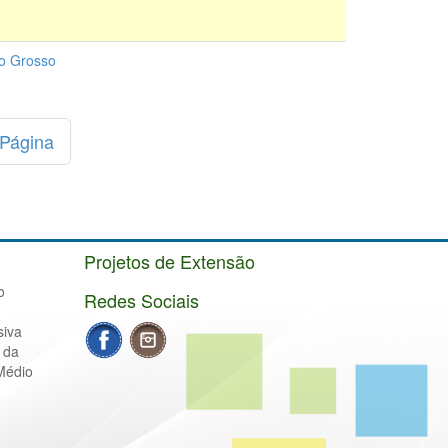
to Grosso
 Página
Projetos de Extensão
o
Redes Sociais
siva
 da
Médio