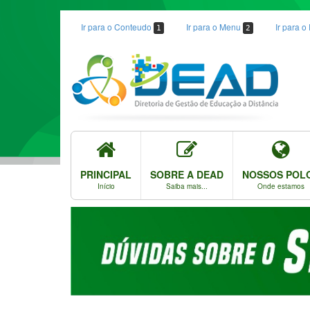
Ir para o Conteudo
Ir para o Menu
Ir para 
1
2
PRINCIPAL
SOBRE A DEAD
NOSSOS POL
Início
Saiba mais...
Onde estamos