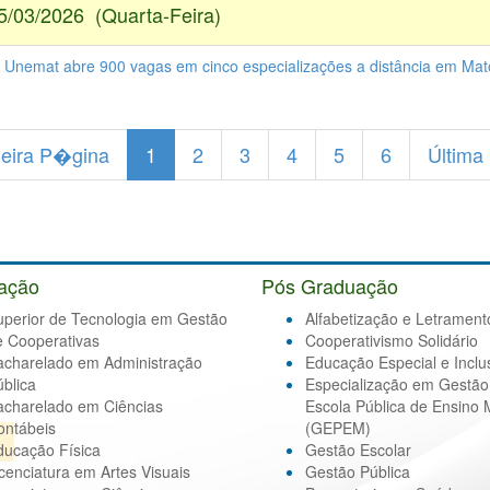
5/03/2026 (Quarta-Feira)
- Unemat abre 900 vagas em cinco especializações a distância em Ma
eira P�gina
1
2
3
4
5
6
Última
ação
Pós Graduação
uperior de Tecnologia em Gestão
Alfabetização e Letrament
e Cooperativas
Cooperativismo Solidário
acharelado em Administração
Educação Especial e Inclu
blica
Especialização em Gestão
acharelado em Ciências
Escola Pública de Ensino 
ontábeis
(GEPEM)
ducação Física
Gestão Escolar
cenciatura em Artes Visuais
Gestão Pública