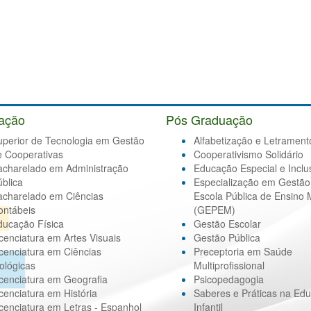
ação
Pós Graduação
uperior de Tecnologia em Gestão
Alfabetização e Letrament
e Cooperativas
Cooperativismo Solidário
acharelado em Administração
Educação Especial e Inclu
blica
Especialização em Gestão
acharelado em Ciências
Escola Pública de Ensino 
ontábeis
(GEPEM)
ducação Física
Gestão Escolar
cenciatura em Artes Visuais
Gestão Pública
cenciatura em Ciências
Preceptoria em Saúde
ológicas
Multiprofissional
cenciatura em Geografia
Psicopedagogia
cenciatura em História
Saberes e Práticas na Ed
cenciatura em Letras - Espanhol
Infantil