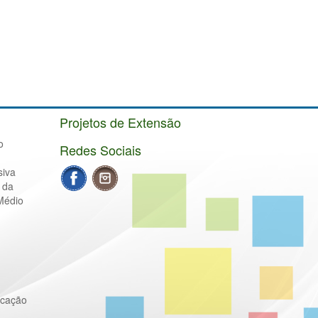
Projetos de Extensão
o
Redes Sociais
siva
 da
Médio
ucação