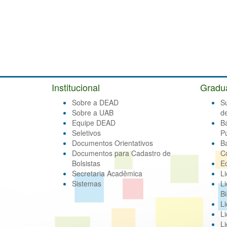
Institucional
Gradu
Sobre a DEAD
S
Sobre a UAB
d
Equipe DEAD
B
Seletivos
Pú
Documentos Orientativos
B
Documentos para Cadastro de
C
Bolsistas
E
Secretaria Acadêmica
Li
Sistemas
Li
Bi
Li
Li
Li