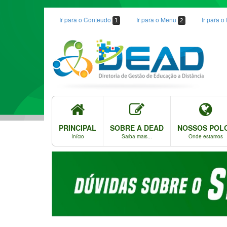
Ir para o Conteudo
Ir para o Menu
Ir para 
1
2
PRINCIPAL
SOBRE A DEAD
NOSSOS POL
Início
Saiba mais...
Onde estamos