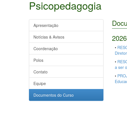
Psicopedagogia
Docu
Apresentação
2026
Notícias & Avisos
•
RESO
Coordenação
Direto
Polos
•
RESO
a ser 
Contato
•
PROJ
Educac
Equipe
Documentos do Curso