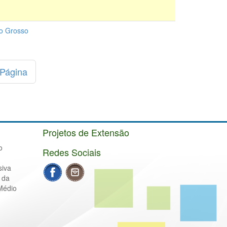
to Grosso
 Página
Projetos de Extensão
o
Redes Sociais
siva
 da
Médio