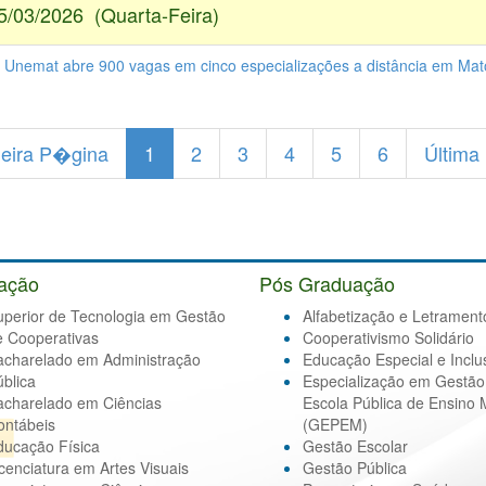
5/03/2026 (Quarta-Feira)
- Unemat abre 900 vagas em cinco especializações a distância em Ma
eira P�gina
1
2
3
4
5
6
Última
ação
Pós Graduação
uperior de Tecnologia em Gestão
Alfabetização e Letrament
e Cooperativas
Cooperativismo Solidário
acharelado em Administração
Educação Especial e Inclu
blica
Especialização em Gestão
acharelado em Ciências
Escola Pública de Ensino 
ontábeis
(GEPEM)
ducação Física
Gestão Escolar
cenciatura em Artes Visuais
Gestão Pública