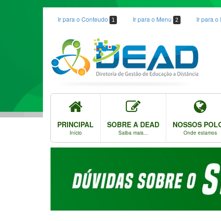
Ir para o Conteudo
Ir para o Menu
Ir para 
1
2
PRINCIPAL
SOBRE A DEAD
NOSSOS POL
Início
Saiba mais...
Onde estamos