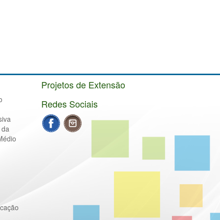
Projetos de Extensão
o
Redes Sociais
siva
 da
Médio
ucação