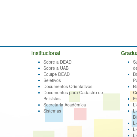
Institucional
Gradu
Sobre a DEAD
S
Sobre a UAB
d
Equipe DEAD
B
Seletivos
Pú
Documentos Orientativos
B
Documentos para Cadastro de
C
Bolsistas
E
Secretaria Acadêmica
Li
Sistemas
Li
Bi
Li
Li
Li