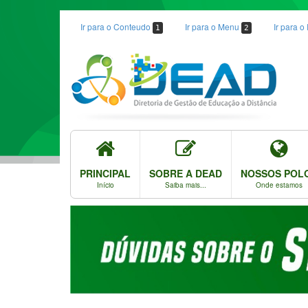
Ir para o Conteudo
Ir para o Menu
Ir para 
1
2
PRINCIPAL
SOBRE A DEAD
NOSSOS POL
Início
Saiba mais...
Onde estamos