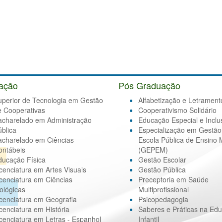
ação
Pós Graduação
uperior de Tecnologia em Gestão
Alfabetização e Letrament
e Cooperativas
Cooperativismo Solidário
acharelado em Administração
Educação Especial e Inclu
blica
Especialização em Gestão
acharelado em Ciências
Escola Pública de Ensino 
ontábeis
(GEPEM)
ducação Física
Gestão Escolar
cenciatura em Artes Visuais
Gestão Pública
cenciatura em Ciências
Preceptoria em Saúde
ológicas
Multiprofissional
cenciatura em Geografia
Psicopedagogia
cenciatura em História
Saberes e Práticas na Ed
cenciatura em Letras - Espanhol
Infantil