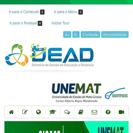
Ir para o Conteudo
Ir para o Menu
1
2
Ir para o Rodapé
Iniciar Tour
4
A+
A-
Contraste
Acessibilidade