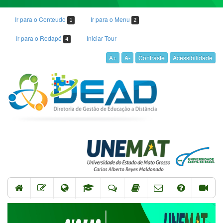
Ir para o Conteudo
Ir para o Menu
1
2
Ir para o Rodapé
Iniciar Tour
4
A+
A-
Contraste
Acessibilidade