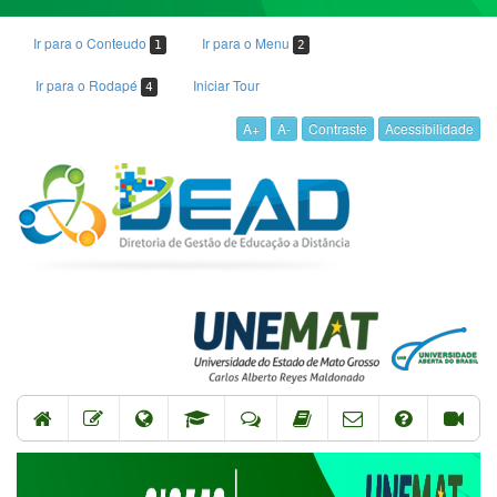
Ir para o Conteudo
Ir para o Menu
1
2
Ir para o Rodapé
Iniciar Tour
4
A+
A-
Contraste
Acessibilidade