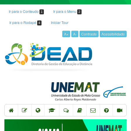
Ir para o Conteudo
Ir para o Menu
1
2
Ir para o Rodapé
Iniciar Tour
4
A+
A-
Contraste
Acessibilidade