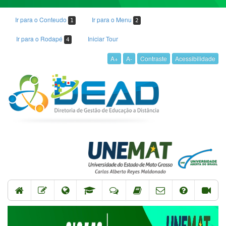
Ir para o Conteudo
Ir para o Menu
1
2
Ir para o Rodapé
Iniciar Tour
4
A+
A-
Contraste
Acessibilidade