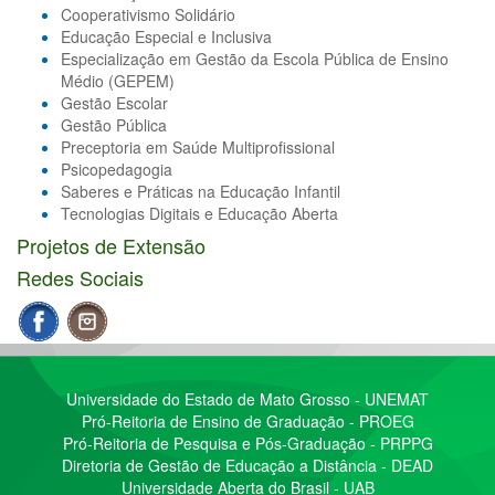
Cooperativismo Solidário
Educação Especial e Inclusiva
Especialização em Gestão da Escola Pública de Ensino
Médio (GEPEM)
Gestão Escolar
Gestão Pública
Preceptoria em Saúde Multiprofissional
Psicopedagogia
Saberes e Práticas na Educação Infantil
Tecnologias Digitais e Educação Aberta
Projetos de Extensão
Redes Sociais
Universidade do Estado de Mato Grosso - UNEMAT
Pró-Reitoria de Ensino de Graduação - PROEG
Pró-Reitoria de Pesquisa e Pós-Graduação - PRPPG
Diretoria de Gestão de Educação a Distância - DEAD
Universidade Aberta do Brasil - UAB