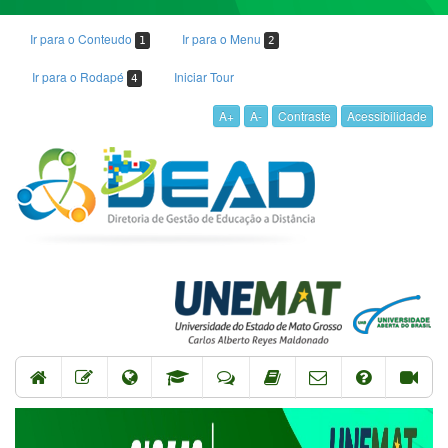
Ir para o Conteudo
Ir para o Menu
1
2
Ir para o Rodapé
Iniciar Tour
4
A+
A-
Contraste
Acessibilidade