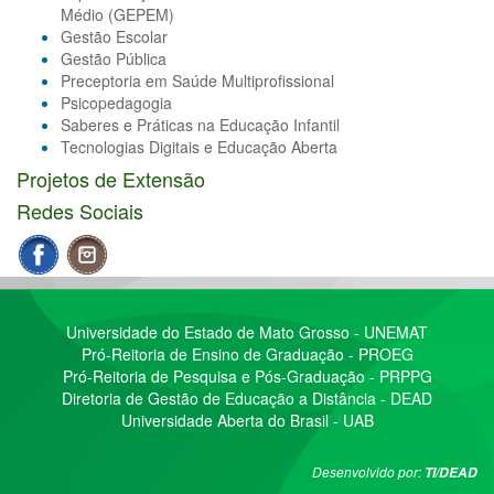
Médio (GEPEM)
Gestão Escolar
Gestão Pública
Preceptoria em Saúde Multiprofissional
Psicopedagogia
Saberes e Práticas na Educação Infantil
Tecnologias Digitais e Educação Aberta
Projetos de Extensão
Redes Sociais
Universidade do Estado de Mato Grosso - UNEMAT
Pró-Reitoria de Ensino de Graduação - PROEG
Pró-Reitoria de Pesquisa e Pós-Graduação - PRPPG
Diretoria de Gestão de Educação a Distância - DEAD
Universidade Aberta do Brasil - UAB
Desenvolvido por:
TI/DEAD