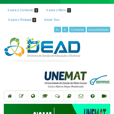
Ir para o Conteudo
Ir para o Menu
1
2
Ir para o Rodapé
Iniciar Tour
4
A+
A-
Contraste
Acessibilidade