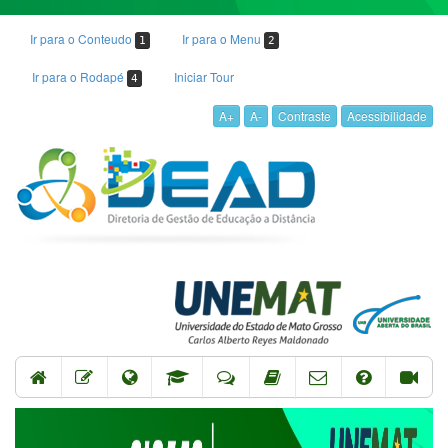
Ir para o Conteudo
Ir para o Menu
1
2
Ir para o Rodapé
Iniciar Tour
4
A+
A-
Contraste
Acessibilidade