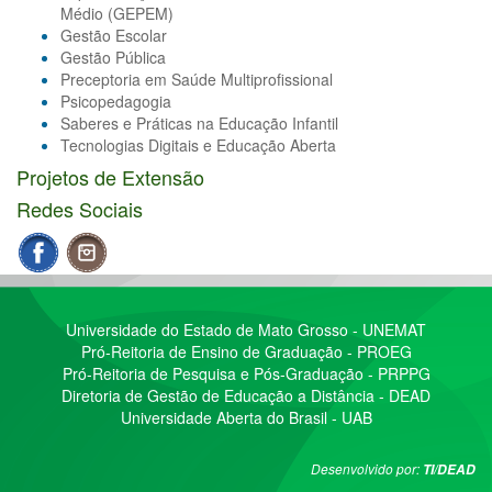
Médio (GEPEM)
Gestão Escolar
Gestão Pública
Preceptoria em Saúde Multiprofissional
Psicopedagogia
Saberes e Práticas na Educação Infantil
Tecnologias Digitais e Educação Aberta
Projetos de Extensão
Redes Sociais
Universidade do Estado de Mato Grosso - UNEMAT
Pró-Reitoria de Ensino de Graduação - PROEG
Pró-Reitoria de Pesquisa e Pós-Graduação - PRPPG
Diretoria de Gestão de Educação a Distância - DEAD
Universidade Aberta do Brasil - UAB
Desenvolvido por:
TI/DEAD