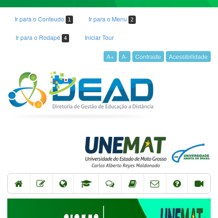
Ir para o Conteudo
Ir para o Menu
1
2
Ir para o Rodapé
Iniciar Tour
4
A+
A-
Contraste
Acessibilidade