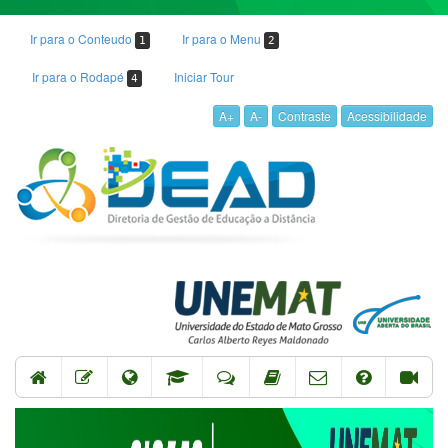
Ir para o Conteudo
Ir para o Menu
1
2
Ir para o Rodapé
Iniciar Tour
4
A+
A-
Contraste
Acessibilidade