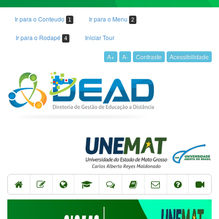
Ir para o Conteudo
Ir para o Menu
1
2
Ir para o Rodapé
Iniciar Tour
4
A+
A-
Contraste
Acessibilidade