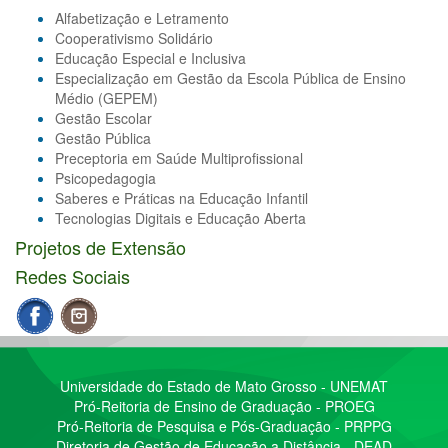
Alfabetização e Letramento
Cooperativismo Solidário
Educação Especial e Inclusiva
Especialização em Gestão da Escola Pública de Ensino
Médio (GEPEM)
Gestão Escolar
Gestão Pública
Preceptoria em Saúde Multiprofissional
Psicopedagogia
Saberes e Práticas na Educação Infantil
Tecnologias Digitais e Educação Aberta
Projetos de Extensão
Redes Sociais
Universidade do Estado de Mato Grosso - UNEMAT
Pró-Reitoria de Ensino de Graduação - PROEG
Pró-Reitoria de Pesquisa e Pós-Graduação - PRPPG
Diretoria de Gestão de Educação a Distância - DEAD