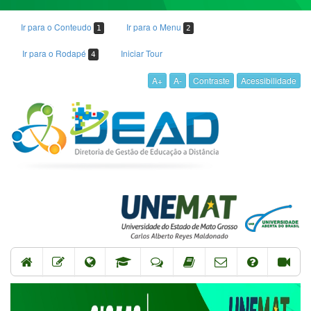
Ir para o Conteudo
Ir para o Menu
1
2
Ir para o Rodapé
Iniciar Tour
4
A+
A-
Contraste
Acessibilidade