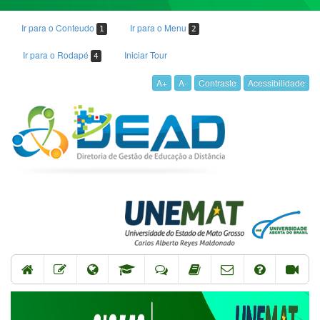
Ir para o Conteudo
Ir para o Menu
1
2
Ir para o Rodapé
Iniciar Tour
4
A+
A-
Contraste
Acessibilidade