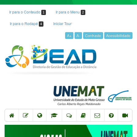
Ir para o Conteudo
Ir para o Menu
1
2
Ir para o Rodapé
Iniciar Tour
4
A+
A-
Contraste
Acessibilidade