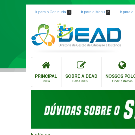
Ir para o Conteudo
Ir para o Menu
Ir para 
1
2
PRINCIPAL
SOBRE A DEAD
NOSSOS POL
Início
Saiba mais...
Onde estamos
Notícias