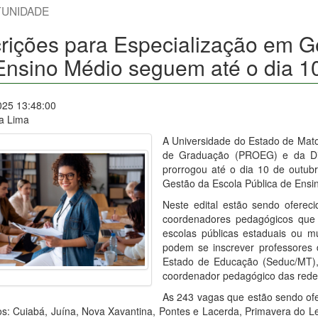
UNIDADE
crições para Especialização em G
Ensino Médio seguem até o dia 1
025 13:48:00
ia Lima
A Universidade do Estado de Mato
de Graduação (PROEG) e da Dir
prorrogou até o dia 10 de outubr
Gestão da Escola Pública de Ens
Neste edital estão sendo oferec
coordenadores pedagógicos que
escolas públicas estaduais ou 
podem se inscrever professores d
Estado de Educação (Seduc/MT), t
coordenador pedagógico das redes
As 243 vagas que estão sendo ofe
os: Cuiabá, Juína, Nova Xavantina, Pontes e Lacerda, Primavera do L