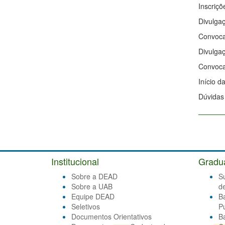
Inscriçõ
Divulgaç
Convoca
Divulgaç
Convoca
Início d
Dúvidas
Institucional
Gradu
Sobre a DEAD
S
Sobre a UAB
d
Equipe DEAD
B
Seletivos
Pú
Documentos Orientativos
B