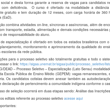
o social e desta forma garante a reserva de vagas para candidatos n
 com deficiência. O curso é ofertado na modalidade a distância 
nte gratuito e tem duração de 12 meses, com carga horária de 360 
a (EaD).
ão combina atividades on-line, síncronas e assíncronas, além de enco
om transporte, estadia, alimentação e demais condições necessárias 
o de responsabilidade do aluno.
 de especialização é ofertado em todos os estados brasileiros com 
 planejamento, monitoramento e aprimoramento da qualidade do ensin
 escolares da rede pública.
ições para o processo seletivo são totalmente gratuitas e todo o sist
essar o link:
https://sigaa.unemat.br/sigaa/public/processo_seletivo/lis
/DEAD – Processo Seletivo – Especialização (Lato Sensu) modalidade
da Escola Pública de Ensino Médio (GEPEM): vagas remanescentes, 
ria. Os candidatos cotistas devem anexar também as autodeclaraç
e declaração de pertencimento a comunidade indígena conforme o ca
so de seleção ocorrerá em duas etapas sendo: Análise das Inscrições,
 os editais referente ao processo seletivo
acesse aqui
portantes: