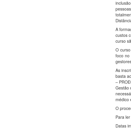
inclusã
pessoas
totalme
Distânci
A formaç
custos c
curso sã
O curso
foco no
gestores
As inscr
basta ac
– PROEG
Gestão 
necessá
médico 
O proces
Para ler
Datas im