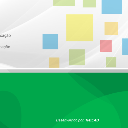
ucação
ucação
Desenvolvido por:
TI/DEAD