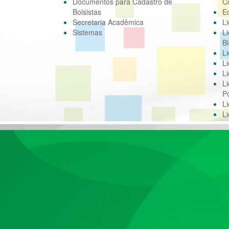
Documentos para Cadastro de
C
Bolsistas
E
Secretaria Acadêmica
Li
Sistemas
Li
Bi
Li
Li
Li
Li
Po
L
L