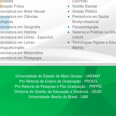
ontábeis
(GEPEM)
ducação Física
Gestão Escolar
cenciatura em Artes Visuais
Gestão Pública
cenciatura em Ciências
Preceptoria em Saúde
ológicas
Multiprofissional
cenciatura em Geografia
Psicopedagogia
cenciatura em História
Saberes e Práticas na Ed
cenciatura em Letras - Espanhol
Infantil
cenciatura em Letras -
Tecnologias Digitais e Ed
rtuguês/Inglês
Aberta
icenciatura em Matemática
icenciatura em Pedagogia
Universidade do Estado de Mato Grosso - UNEMAT
Pró-Reitoria de Ensino de Graduação - PROEG
Pró-Reitoria de Pesquisa e Pós-Graduação - PRPPG
Diretoria de Gestão de Educação a Distância - DEAD
Universidade Aberta do Brasil - UAB