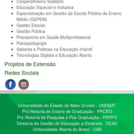
Cooperativismo Solidário
Educação Especial e Inclusiva
Especialização em Gestão da Escola Pública de Ensino
Médio (GEPEM)
Gestão Escolar
Gestão Pública
Preceptoria em Saúde Multiprofissional
Psicopedagogia
Saberes e Práticas na Educação Infantil
Tecnologias Digitais e Educação Aberta
Projetos de Extensão
Redes Sociais
Universidade do Estado de Mato Grosso - UNEMAT
Pró-Reitoria de Ensino de Graduação - PROEG
Pró-Reitoria de Pesquisa e Pós-Graduação - PRPPG
Diretoria de Gestão de Educação a Distância - DEAD
Universidade Aberta do Brasil - UAB