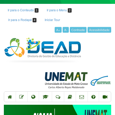
Ir para o Conteudo
Ir para o Menu
1
2
Ir para o Rodapé
Iniciar Tour
4
A+
A-
Contraste
Acessibilidade