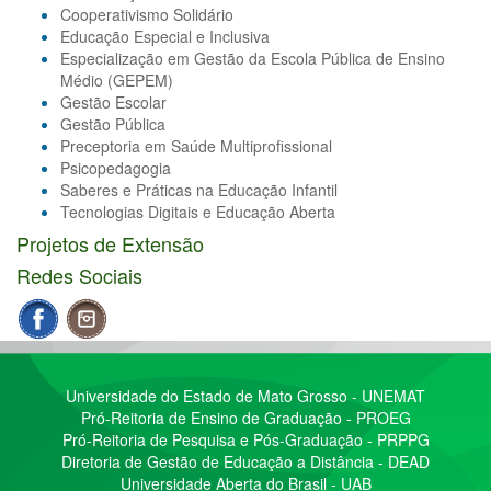
Cooperativismo Solidário
Educação Especial e Inclusiva
Especialização em Gestão da Escola Pública de Ensino
Médio (GEPEM)
Gestão Escolar
Gestão Pública
Preceptoria em Saúde Multiprofissional
Psicopedagogia
Saberes e Práticas na Educação Infantil
Tecnologias Digitais e Educação Aberta
Projetos de Extensão
Redes Sociais
Universidade do Estado de Mato Grosso - UNEMAT
Pró-Reitoria de Ensino de Graduação - PROEG
Pró-Reitoria de Pesquisa e Pós-Graduação - PRPPG
Diretoria de Gestão de Educação a Distância - DEAD
Universidade Aberta do Brasil - UAB