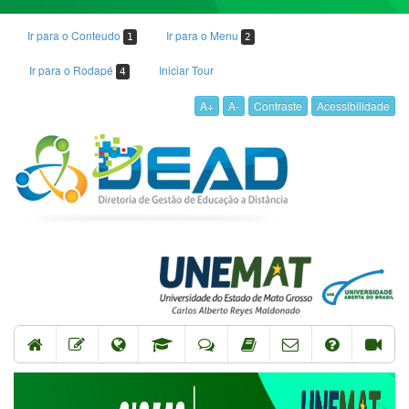
Ir para o Conteudo
Ir para o Menu
1
2
Ir para o Rodapé
Iniciar Tour
4
A+
A-
Contraste
Acessibilidade