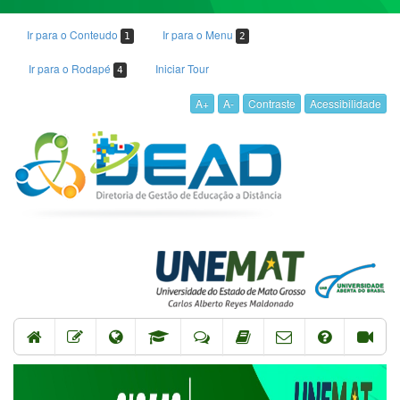
Ir para o Conteudo
Ir para o Menu
1
2
Ir para o Rodapé
Iniciar Tour
4
A+
A-
Contraste
Acessibilidade