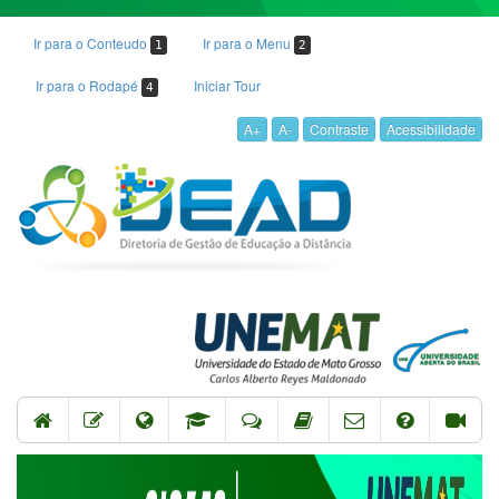
Ir para o Conteudo
Ir para o Menu
1
2
Ir para o Rodapé
Iniciar Tour
4
A+
A-
Contraste
Acessibilidade