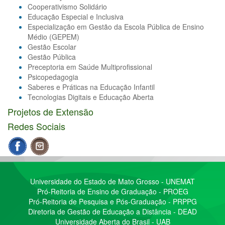
Cooperativismo Solidário
Educação Especial e Inclusiva
Especialização em Gestão da Escola Pública de Ensino
Médio (GEPEM)
Gestão Escolar
Gestão Pública
Preceptoria em Saúde Multiprofissional
Psicopedagogia
Saberes e Práticas na Educação Infantil
Tecnologias Digitais e Educação Aberta
Projetos de Extensão
Redes Sociais
Universidade do Estado de Mato Grosso - UNEMAT
Pró-Reitoria de Ensino de Graduação - PROEG
Pró-Reitoria de Pesquisa e Pós-Graduação - PRPPG
Diretoria de Gestão de Educação a Distância - DEAD
Universidade Aberta do Brasil - UAB