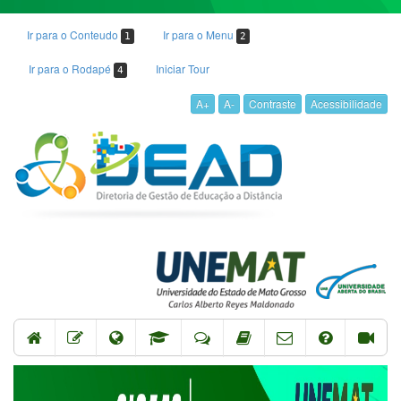
Ir para o Conteudo
Ir para o Menu
1
2
Ir para o Rodapé
Iniciar Tour
4
A+
A-
Contraste
Acessibilidade