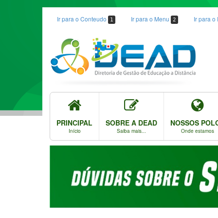
Ir para o Conteudo
Ir para o Menu
Ir para 
1
2
PRINCIPAL
SOBRE A DEAD
NOSSOS POL
Início
Saiba mais...
Onde estamos