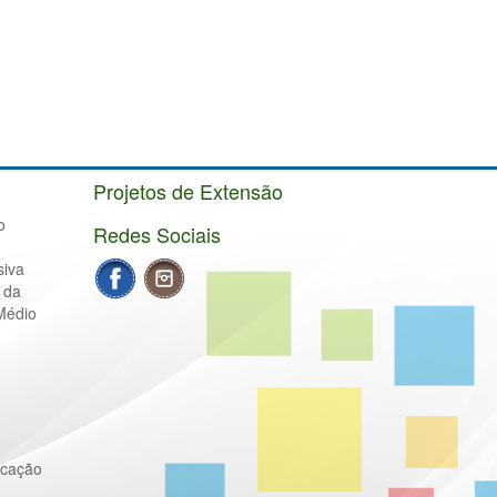
Projetos de Extensão
o
Redes Sociais
siva
 da
Médio
ucação