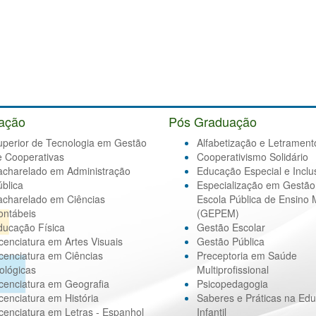
ação
Pós Graduação
uperior de Tecnologia em Gestão
Alfabetização e Letrament
e Cooperativas
Cooperativismo Solidário
acharelado em Administração
Educação Especial e Inclu
blica
Especialização em Gestão
acharelado em Ciências
Escola Pública de Ensino 
ontábeis
(GEPEM)
ducação Física
Gestão Escolar
cenciatura em Artes Visuais
Gestão Pública
cenciatura em Ciências
Preceptoria em Saúde
ológicas
Multiprofissional
cenciatura em Geografia
Psicopedagogia
cenciatura em História
Saberes e Práticas na Ed
cenciatura em Letras - Espanhol
Infantil