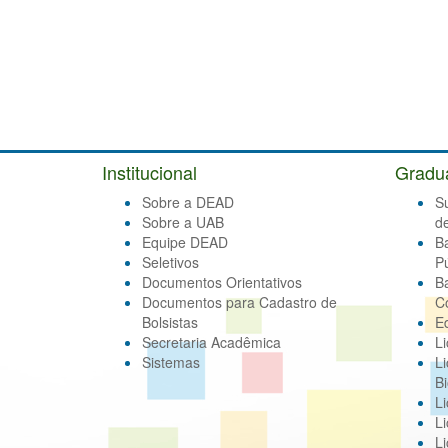
Institucional
Gradu
Sobre a DEAD
S
Sobre a UAB
d
Equipe DEAD
B
Seletivos
Pú
Documentos Orientativos
B
Documentos para Cadastro de
C
Bolsistas
E
Secretaria Acadêmica
Li
Sistemas
Li
Bi
Li
Li
Li