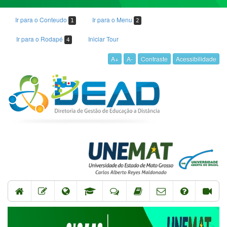
Ir para o Conteudo
Ir para o Menu
1
2
Ir para o Rodapé
Iniciar Tour
4
A+
A-
Contraste
Acessibilidade