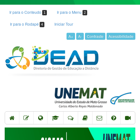
Ir para o Conteudo
Ir para o Menu
1
2
Ir para o Rodapé
Iniciar Tour
4
A+
A-
Contraste
Acessibilidade