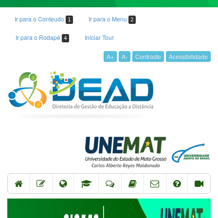
Ir para o Conteudo
Ir para o Menu
1
2
Ir para o Rodapé
Iniciar Tour
4
A+
A-
Contraste
Acessibilidade