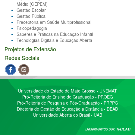
Médio (GEPEM)
Gestão Escolar
Gestão Pública
Preceptoria em Saúde Multiprofissional
Psicopedagogia
Saberes e Práticas na Educação Infantil
Tecnologias Digitais e Educação Aberta
Projetos de Extensão
Redes Sociais
Universidade do Estado de Mato Grosso - UNEMAT
Pró-Reitoria de Ensino de Graduação - PROEG
Pró-Reitoria de Pesquisa e Pós-Graduação - PRPPG
Diretoria de Gestão de Educação a Distância - DEAD
Universidade Aberta do Brasil - UAB
Desenvolvido por:
TI/DEAD