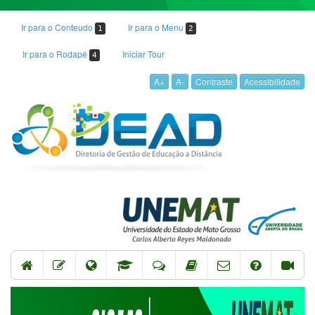
Ir para o Conteudo
Ir para o Menu
1
2
Ir para o Rodapé
Iniciar Tour
4
A+
A-
Contraste
Acessibilidade