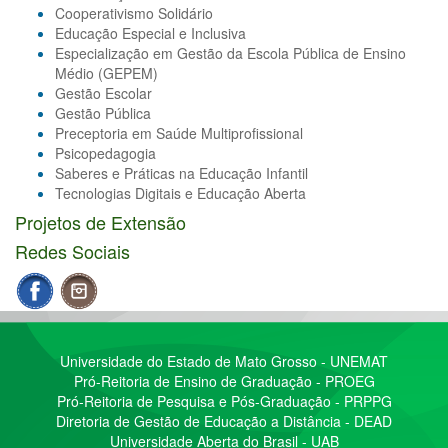
Cooperativismo Solidário
Educação Especial e Inclusiva
Especialização em Gestão da Escola Pública de Ensino
Médio (GEPEM)
Gestão Escolar
Gestão Pública
Preceptoria em Saúde Multiprofissional
Psicopedagogia
Saberes e Práticas na Educação Infantil
Tecnologias Digitais e Educação Aberta
Projetos de Extensão
Redes Sociais
Universidade do Estado de Mato Grosso - UNEMAT
Pró-Reitoria de Ensino de Graduação - PROEG
Pró-Reitoria de Pesquisa e Pós-Graduação - PRPPG
Diretoria de Gestão de Educação a Distância - DEAD
Universidade Aberta do Brasil - UAB