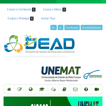
Ir para o Conteudo
Ir para o Menu
1
2
Ir para o Rodapé
Iniciar Tour
4
A+
A-
Contraste
Acessibilidade