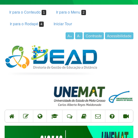
Ir para o Conteudo
Ir para o Menu
1
2
Ir para o Rodapé
Iniciar Tour
4
A+
A-
Contraste
Acessibilidade