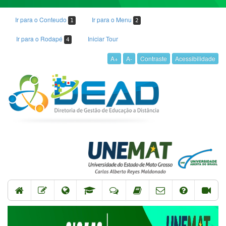
Ir para o Conteudo
Ir para o Menu
1
2
Ir para o Rodapé
Iniciar Tour
4
A+
A-
Contraste
Acessibilidade