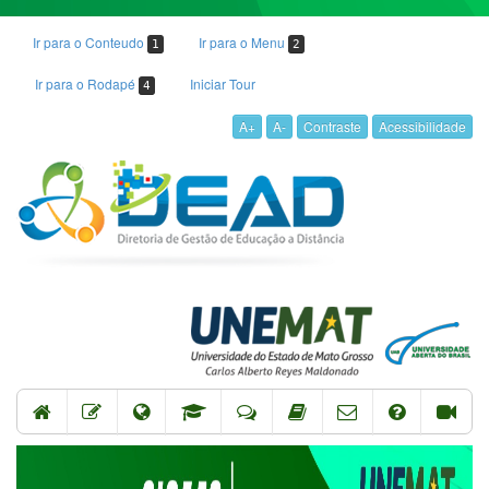
Ir para o Conteudo
Ir para o Menu
1
2
Ir para o Rodapé
Iniciar Tour
4
A+
A-
Contraste
Acessibilidade