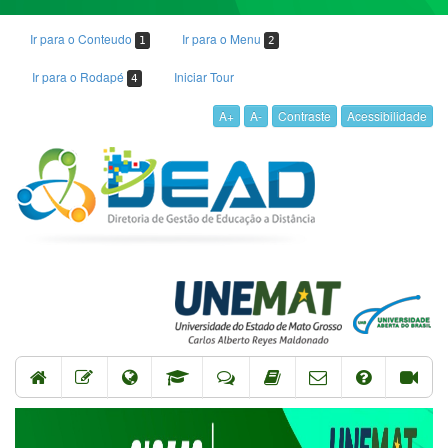
Ir para o Conteudo
Ir para o Menu
1
2
Ir para o Rodapé
Iniciar Tour
4
A+
A-
Contraste
Acessibilidade