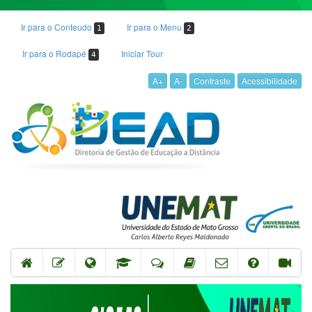
Ir para o Conteudo
Ir para o Menu
1
2
Ir para o Rodapé
Iniciar Tour
4
A+
A-
Contraste
Acessibilidade