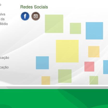
o
Redes Sociais
siva
 da
Médio
ucação
ucação