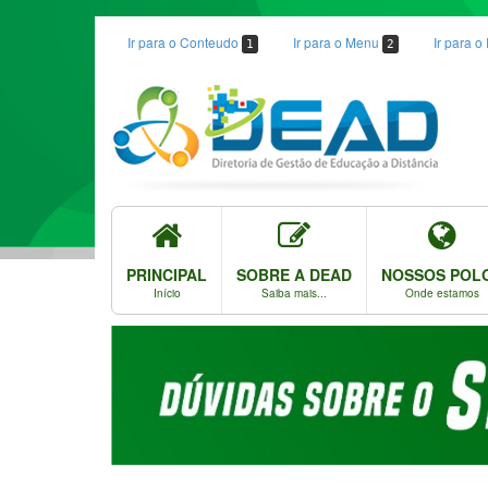
Ir para o Conteudo
Ir para o Menu
Ir para 
1
2
PRINCIPAL
SOBRE A DEAD
NOSSOS POL
Início
Saiba mais...
Onde estamos