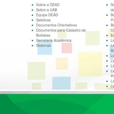
Sobre a DEAD
S
Sobre a UAB
d
Equipe DEAD
B
Seletivos
Pú
Documentos Orientativos
B
Documentos para Cadastro de
C
Bolsistas
E
Secretaria Acadêmica
Li
Sistemas
Li
Bi
Li
Li
Li
Li
Po
L
L