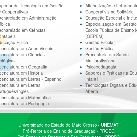
uperior de Tecnologia em Gestão
Alfabetização e Letrament
e Cooperativas
Cooperativismo Solidário
acharelado em Administração
Educação Especial e Inclu
blica
Especialização em Gestão
acharelado em Ciências
Escola Pública de Ensino 
ontábeis
(GEPEM)
ducação Física
Gestão Escolar
cenciatura em Artes Visuais
Gestão Pública
cenciatura em Ciências
Preceptoria em Saúde
ológicas
Multiprofissional
cenciatura em Geografia
Psicopedagogia
cenciatura em História
Saberes e Práticas na Ed
cenciatura em Letras - Espanhol
Infantil
cenciatura em Letras -
Tecnologias Digitais e Ed
rtuguês/Inglês
Aberta
icenciatura em Matemática
icenciatura em Pedagogia
Universidade do Estado de Mato Grosso - UNEMAT
Pró-Reitoria de Ensino de Graduação - PROEG