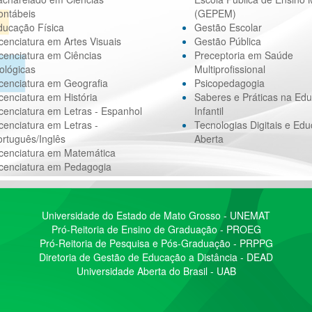
ontábeis
(GEPEM)
ducação Física
Gestão Escolar
cenciatura em Artes Visuais
Gestão Pública
cenciatura em Ciências
Preceptoria em Saúde
ológicas
Multiprofissional
cenciatura em Geografia
Psicopedagogia
cenciatura em História
Saberes e Práticas na Ed
cenciatura em Letras - Espanhol
Infantil
cenciatura em Letras -
Tecnologias Digitais e Ed
rtuguês/Inglês
Aberta
icenciatura em Matemática
icenciatura em Pedagogia
Universidade do Estado de Mato Grosso - UNEMAT
Pró-Reitoria de Ensino de Graduação - PROEG
Pró-Reitoria de Pesquisa e Pós-Graduação - PRPPG
Diretoria de Gestão de Educação a Distância - DEAD
Universidade Aberta do Brasil - UAB