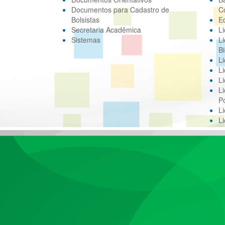
Documentos para Cadastro de
C
Bolsistas
E
Secretaria Acadêmica
Li
Sistemas
Li
Bi
Li
Li
Li
Li
Po
L
L