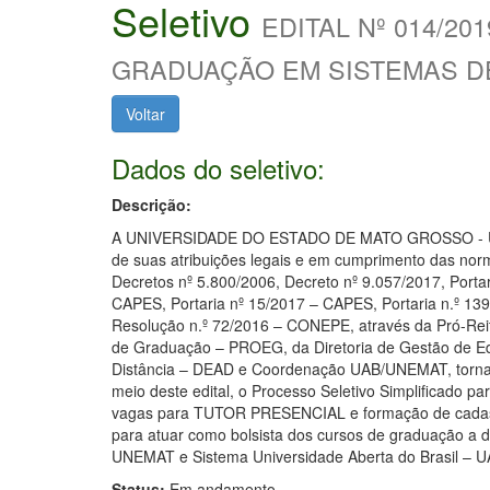
Seletivo
EDITAL Nº 014/2
GRADUAÇÃO EM SISTEMAS D
Voltar
Dados do seletivo:
Descrição:
A UNIVERSIDADE DO ESTADO DE MATO GROSSO - 
de suas atribuições legais e em cumprimento das nor
Decretos nº 5.800/2006, Decreto nº 9.057/2017, Portar
CAPES, Portaria nº 15/2017 – CAPES, Portaria n.º 13
Resolução n.º 72/2016 – CONEPE, através da Pró-Reit
de Graduação – PROEG, da Diretoria de Gestão de E
Distância – DEAD e Coordenação UAB/UNEMAT, torna 
meio deste edital, o Processo Seletivo Simplificado p
vagas para TUTOR PRESENCIAL e formação de cadast
para atuar como bolsista dos cursos de graduação a d
UNEMAT e Sistema Universidade Aberta do Brasil – U
Status:
Em andamento