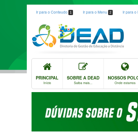
Ir para o Conteudo
Ir para o Menu
Ir para 
1
2
PRINCIPAL
SOBRE A DEAD
NOSSOS POL
Início
Saiba mais...
Onde estamos