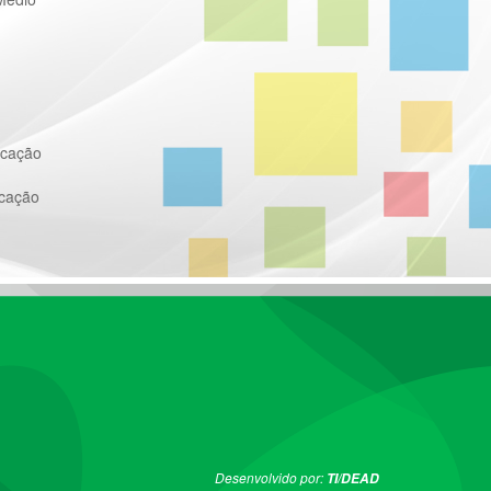
ucação
ucação
Desenvolvido por:
TI/DEAD