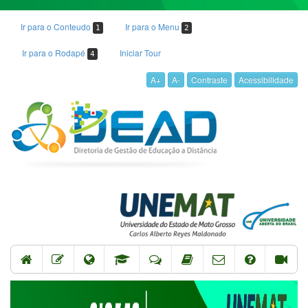
Ir para o Conteudo
Ir para o Menu
1
2
Ir para o Rodapé
Iniciar Tour
4
A+
A-
Contraste
Acessibilidade