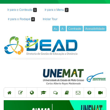
Ir para o Conteudo
Ir para o Menu
1
2
Ir para o Rodapé
Iniciar Tour
4
A+
A-
Contraste
Acessibilidade