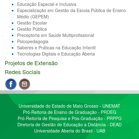
Educação Especial e Inclusiva
Especialização em Gestão da Escola Pública de Ensino
Médio (GEPEM)
Gestão Escolar
Gestão Pública
Preceptoria em Saúde Multiprofissional
Psicopedagogia
Saberes e Práticas na Educação Infantil
Tecnologias Digitais e Educação Aberta
Projetos de Extensão
Redes Sociais
Universidade do Estado de Mato Grosso - UNEMAT
Pró-Reitoria de Ensino de Graduação - PROEG
Pró-Reitoria de Pesquisa e Pós-Graduação - PRPPG
Diretoria de Gestão de Educação a Distância - DEAD
Universidade Aberta do Brasil - UAB