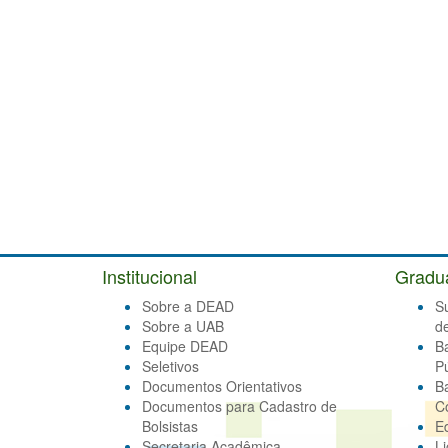
Institucional
Gradu
Sobre a DEAD
S
Sobre a UAB
d
Equipe DEAD
B
Seletivos
Pú
Documentos Orientativos
B
Documentos para Cadastro de
C
Bolsistas
E
Secretaria Acadêmica
Li