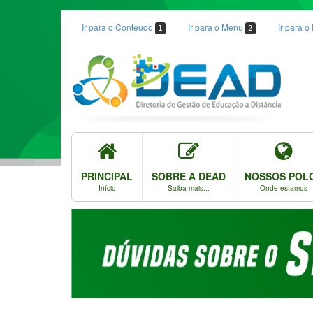
Ir para o Conteudo
Ir para o Menu
Ir para 
1
2
PRINCIPAL
SOBRE A DEAD
NOSSOS POL
Início
Saiba mais...
Onde estamos