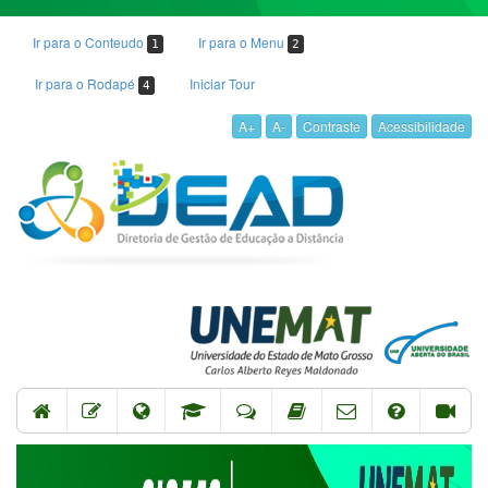
Ir para o Conteudo
Ir para o Menu
1
2
Ir para o Rodapé
Iniciar Tour
4
A+
A-
Contraste
Acessibilidade