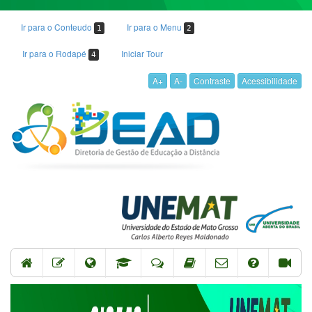
Ir para o Conteudo
Ir para o Menu
1
2
Ir para o Rodapé
Iniciar Tour
4
A+
A-
Contraste
Acessibilidade