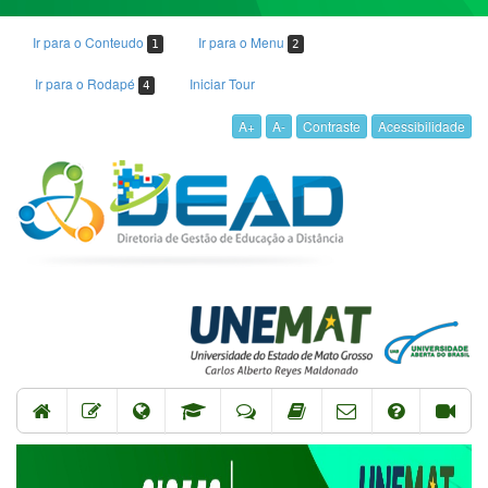
Ir para o Conteudo
Ir para o Menu
1
2
Ir para o Rodapé
Iniciar Tour
4
A+
A-
Contraste
Acessibilidade