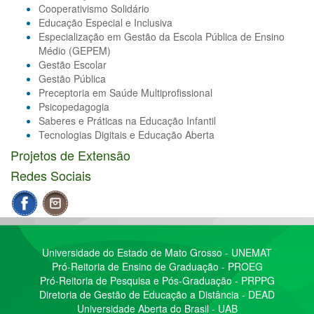
Cooperativismo Solidário
Educação Especial e Inclusiva
Especialização em Gestão da Escola Pública de Ensino
Médio (GEPEM)
Gestão Escolar
Gestão Pública
Preceptoria em Saúde Multiprofissional
Psicopedagogia
Saberes e Práticas na Educação Infantil
Tecnologias Digitais e Educação Aberta
Projetos de Extensão
Redes Sociais
Universidade do Estado de Mato Grosso - UNEMAT
Pró-Reitoria de Ensino de Graduação - PROEG
Pró-Reitoria de Pesquisa e Pós-Graduação - PRPPG
Diretoria de Gestão de Educação a Distância - DEAD
Universidade Aberta do Brasil - UAB