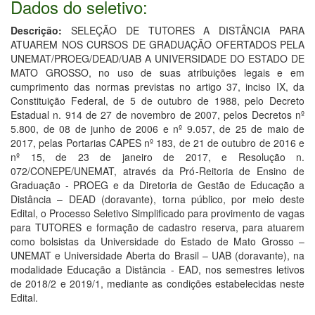
Dados do seletivo:
Descrição:
SELEÇÃO DE TUTORES A DISTÂNCIA PARA
ATUAREM NOS CURSOS DE GRADUAÇÃO OFERTADOS PELA
UNEMAT/PROEG/DEAD/UAB A UNIVERSIDADE DO ESTADO DE
MATO GROSSO, no uso de suas atribuições legais e em
cumprimento das normas previstas no artigo 37, inciso IX, da
Constituição Federal, de 5 de outubro de 1988, pelo Decreto
Estadual n. 914 de 27 de novembro de 2007, pelos Decretos nº
5.800, de 08 de junho de 2006 e nº 9.057, de 25 de maio de
2017, pelas Portarias CAPES nº 183, de 21 de outubro de 2016 e
nº 15, de 23 de janeiro de 2017, e Resolução n.
072/CONEPE/UNEMAT, através da Pró-Reitoria de Ensino de
Graduação - PROEG e da Diretoria de Gestão de Educação a
Distância – DEAD (doravante), torna público, por meio deste
Edital, o Processo Seletivo Simplificado para provimento de vagas
para TUTORES e formação de cadastro reserva, para atuarem
como bolsistas da Universidade do Estado de Mato Grosso –
UNEMAT e Universidade Aberta do Brasil – UAB (doravante), na
modalidade Educação a Distância - EAD, nos semestres letivos
de 2018/2 e 2019/1, mediante as condições estabelecidas neste
Edital.