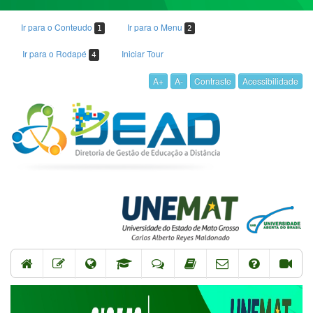
Ir para o Conteudo
Ir para o Menu
1
2
Ir para o Rodapé
Iniciar Tour
4
A+
A-
Contraste
Acessibilidade