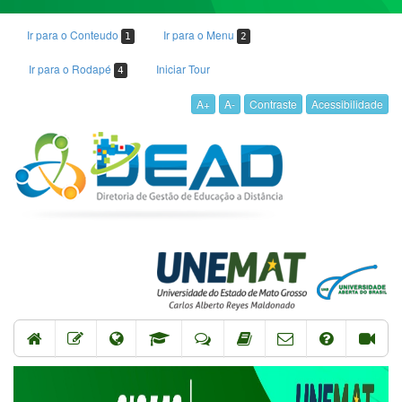
Ir para o Conteudo
Ir para o Menu
1
2
Ir para o Rodapé
Iniciar Tour
4
A+
A-
Contraste
Acessibilidade