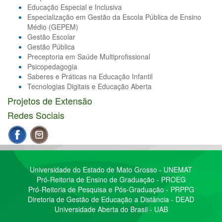
Educação Especial e Inclusiva
Especialização em Gestão da Escola Pública de Ensino
Médio (GEPEM)
Gestão Escolar
Gestão Pública
Preceptoria em Saúde Multiprofissional
Psicopedagogia
Saberes e Práticas na Educação Infantil
Tecnologias Digitais e Educação Aberta
Projetos de Extensão
Redes Sociais
Universidade do Estado de Mato Grosso - UNEMAT
Pró-Reitoria de Ensino de Graduação - PROEG
Pró-Reitoria de Pesquisa e Pós-Graduação - PRPPG
Diretoria de Gestão de Educação a Distância - DEAD
Universidade Aberta do Brasil - UAB