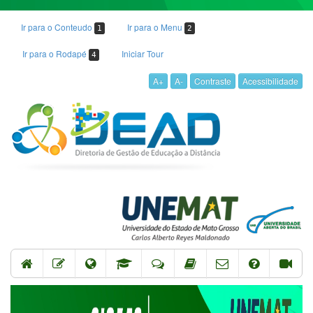
Ir para o Conteudo
Ir para o Menu
1
2
Ir para o Rodapé
Iniciar Tour
4
A+
A-
Contraste
Acessibilidade