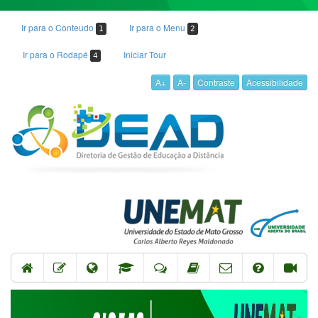
Ir para o Conteudo
Ir para o Menu
1
2
Ir para o Rodapé
Iniciar Tour
4
A+
A-
Contraste
Acessibilidade