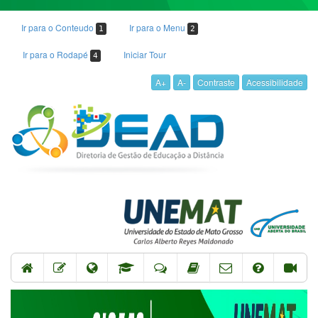
Ir para o Conteudo
Ir para o Menu
1
2
Ir para o Rodapé
Iniciar Tour
4
A+
A-
Contraste
Acessibilidade