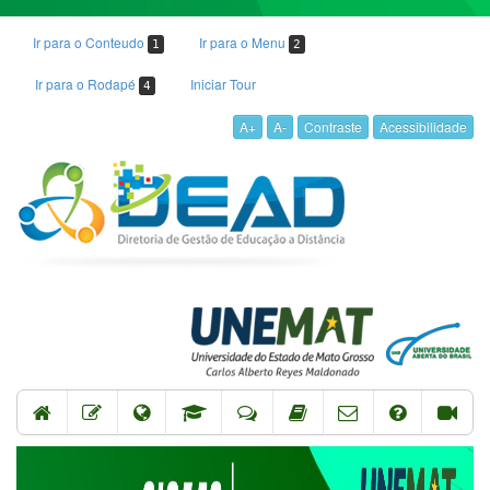
Ir para o Conteudo
Ir para o Menu
1
2
Ir para o Rodapé
Iniciar Tour
4
A+
A-
Contraste
Acessibilidade