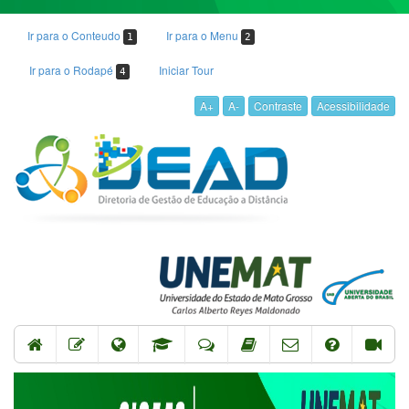
Ir para o Conteudo
Ir para o Menu
1
2
Ir para o Rodapé
Iniciar Tour
4
A+
A-
Contraste
Acessibilidade