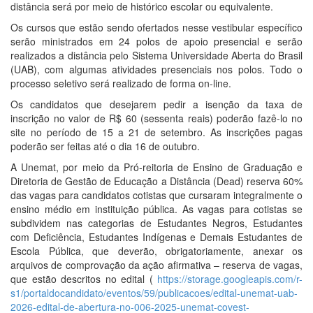
distância será por meio de histórico escolar ou equivalente.
Os cursos que estão sendo ofertados nesse vestibular específico
serão ministrados em 24 polos de apoio presencial e serão
realizados a distância pelo Sistema Universidade Aberta do Brasil
(UAB), com algumas atividades presenciais nos polos. Todo o
processo seletivo será realizado de forma on-line.
Os candidatos que desejarem pedir a isenção da taxa de
inscrição no valor de R$ 60 (sessenta reais) poderão fazê-lo no
site no período de 15 a 21 de setembro. As inscrições pagas
poderão ser feitas até o dia 16 de outubro.
A Unemat, por meio da Pró-reitoria de Ensino de Graduação e
Diretoria de Gestão de Educação a Distância (Dead) reserva 60%
das vagas para candidatos cotistas que cursaram integralmente o
ensino médio em instituição pública. As vagas para cotistas se
subdividem nas categorias de Estudantes Negros, Estudantes
com Deficiência, Estudantes Indígenas e Demais Estudantes de
Escola Pública, que deverão, obrigatoriamente, anexar os
arquivos de comprovação da ação afirmativa – reserva de vagas,
que estão descritos no edital (
https://storage.googleapis.com/r-
s1/portaldocandidato/eventos/59/publicacoes/edital-unemat-uab-
2026-edital-de-abertura-no-006-2025-unemat-covest-